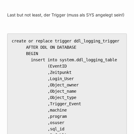
Last but not least, der Trigger (muss als SYS angelegt sein!)
create or replace trigger ddl_logging_trigger

	  AFTER DDL ON DATABASE

	  BEGIN

	    insert into system.ddl_logging_table

	           (EventID

	           ,Zeitpunkt

	           ,Login_User

	           ,Object_owner

	           ,Object_name

	           ,Object_type

	           ,Trigger_Event

	           ,machine

	           ,program

	           ,osuser

	           ,sql_id
