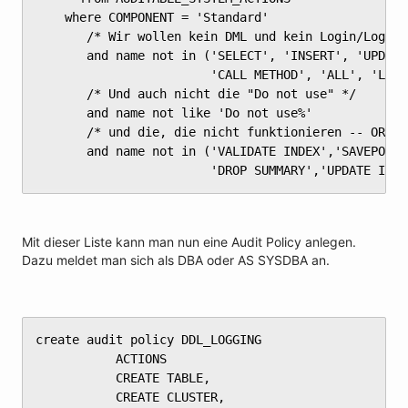
	where COMPONENT = 'Standard'

	   /* Wir wollen kein DML und kein Login/Logout oder TRANSAKTIONEN */

	   and name not in ('SELECT', 'INSERT', 'UPDATE', 'DELETE', 'MERGE', 'EXECUTE', 

	                    'CALL METHOD', 'ALL', 'LOGON', 'LOGOFF', 'COMMIT', 'ROLLBACK')

	   /* Und auch nicht die "Do not use" */

	   and name not like 'Do not use%'

	   /* und die, die nicht funktionieren -- ORA 956 */

	   and name not in ('VALIDATE INDEX','SAVEPOINT','EXPLAIN','ALTER TRACING','SET CONSTRAINTS','CREATE SUMMARY','ALTER SUMMARY',

	                    'DROP SUMMARY','UPDATE IND
Mit dieser Liste kann man nun eine Audit Policy anlegen.
Dazu meldet man sich als DBA oder AS SYSDBA an.
create audit policy DDL_LOGGING

	       ACTIONS

	       CREATE TABLE,

	       CREATE CLUSTER,
