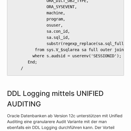
	           ORA_DICT_OBJ_TYPE,

	           ORA_SYSEVENT,

	           machine,

	           program,

	           osuser,

	           sa.con_id,

	           sa.sql_id,

	           substr(regexp_replace(sa.sql_fulltext, '( [[:space:]]+)|([[:cntrl:]])',' '),1,4000)

	      from sys.V_$sqlarea sa full outer join sys.V_$SESSION s ON (s.sql_id = sa.sql_id)

	     where s.audsid = userenv('SESSIONID');

	   End;

	/
DDL Logging mittels UNIFIED
AUDITING
Oracle Datenbanken ab Version 12c unterstützen mit Unified
Auditing eine granularere Audit Variante mit der man
ebenfalls ein DDL Logging durchführen kann. Der Vorteil