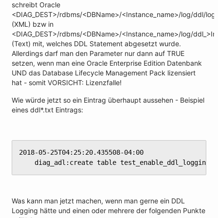
schreibt Oracle
<DIAG_DEST>/rdbms/<DBName>/<Instance_name>/log/ddl/log.
(XML) bzw in
<DIAG_DEST>/rdbms/<DBName>/<Instance_name>/log/ddl_>In
(Text) mit, welches DDL Statement abgesetzt wurde.
Allerdings darf man den Parameter nur dann auf TRUE
setzen, wenn man eine Oracle Enterprise Edition Datenbank
UND das Database Lifecycle Management Pack lizensiert
hat - somit VORSICHT: Lizenzfalle!
Wie würde jetzt so ein Eintrag überhaupt aussehen - Beispiel
eines ddl*.txt Eintrags:
2018-05-25T04:25:20.435508-04:00

	diag_adl:create table test_enable_ddl_logging 
Was kann man jetzt machen, wenn man gerne ein DDL
Logging hätte und einen oder mehrere der folgenden Punkte