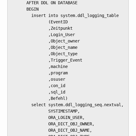
	  AFTER DDL ON DATABASE

	  BEGIN

	    insert into system.ddl_logging_table

	           (EventID

	           ,Zeitpunkt

	           ,Login_User

	           ,Object_owner

	           ,Object_name

	           ,Object_type

	           ,Trigger_Event

	           ,machine

	           ,program

	           ,osuser

	           ,con_id

	           ,sql_id

	           ,Befehl)

	    select system.ddl_logging_seq.nextval,

	           SYSTIMESTAMP,

	           ORA_LOGIN_USER,

	           ORA_DICT_OBJ_OWNER,

	           ORA_DICT_OBJ_NAME,
