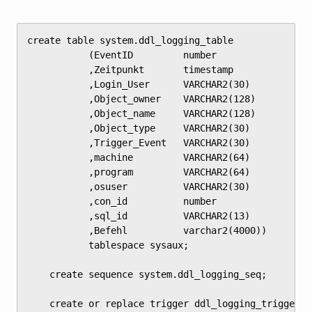
create table system.ddl_logging_table

	       (EventID         number

	       ,Zeitpunkt       timestamp

	       ,Login_User      VARCHAR2(30)

	       ,Object_owner    VARCHAR2(128)

	       ,Object_name     VARCHAR2(128)

	       ,Object_type     VARCHAR2(30)

	       ,Trigger_Event   VARCHAR2(30)

	       ,machine         VARCHAR2(64)

	       ,program         VARCHAR2(64)

	       ,osuser          VARCHAR2(30)

	       ,con_id          number

	       ,sql_id          VARCHAR2(13)

	       ,Befehl          varchar2(4000))

	       tablespace sysaux;

	create sequence system.ddl_logging_seq;

	create or replace trigger ddl_logging_trigger
