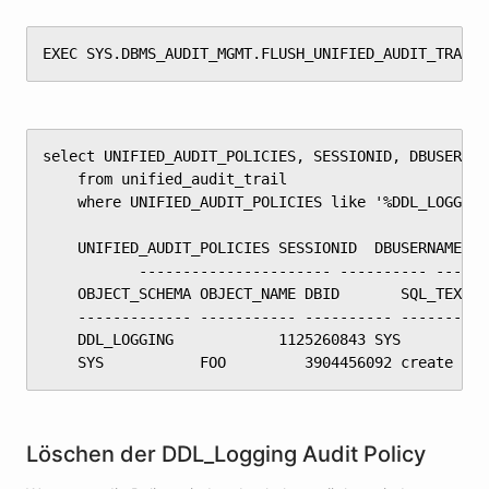
EXEC SYS.DBMS_AUDIT_MGMT.FLUSH_UNIFIED_AUDIT_TRAIL;
select UNIFIED_AUDIT_POLICIES, SESSIONID, DBUSERNAM
	from unified_audit_trail

	where UNIFIED_AUDIT_POLICIES like '%DDL_LOGGING%';

	UNIFIED_AUDIT_POLICIES SESSIONID  DBUSERNAME STATEMENT_ID EVENT_TIMESTAMP

	       ---------------------- ---------- ---------- ------------ ----------------------------

	OBJECT_SCHEMA OBJECT_NAME DBID       SQL_TEXT

	------------- ----------- ---------- ---------------------------

	DDL_LOGGING            1125260843 SYS                  17 25-MAY-18 04.06.31.354692 AM

	SYS           FOO         3904456092 create ta
Löschen der DDL_Logging Audit Policy