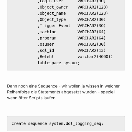
	       ,Login_User      VARCHAR2(30)

	       ,Object_owner    VARCHAR2(128)

	       ,Object_name     VARCHAR2(128)

	       ,Object_type     VARCHAR2(30)

	       ,Trigger_Event   VARCHAR2(30)

	       ,machine         VARCHAR2(64)

	       ,program         VARCHAR2(64)

	       ,osuser          VARCHAR2(30)

	       ,sql_id          VARCHAR2(13)

	       ,Befehl          varchar2(4000))

	       tablespace sysaux;
Dann noch eine Sequence - wir wollen ja wissen in welcher
Reihenfolge die Statements abgesetzt wurden - speziell
wenn öfter Scripts laufen.
create sequence system.ddl_logging_seq;