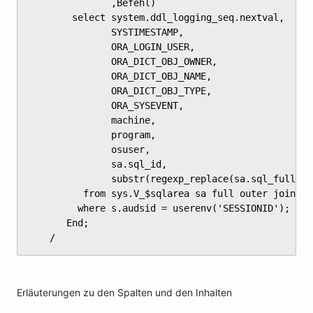
	           ,Befehl)

	    select system.ddl_logging_seq.nextval,

	           SYSTIMESTAMP,

	           ORA_LOGIN_USER,

	           ORA_DICT_OBJ_OWNER,

	           ORA_DICT_OBJ_NAME,

	           ORA_DICT_OBJ_TYPE,

	           ORA_SYSEVENT,

	           machine,

	           program,

	           osuser,

	           sa.sql_id,

	           substr(regexp_replace(sa.sql_fulltext, '( [[:space:]]+)|([[:cntrl:]])',' '),1,4000)

	      from sys.V_$sqlarea sa full outer join sys.V_$SESSION s ON (s.sql_id = sa.sql_id)

	     where s.audsid = userenv('SESSIONID');

	   End;

	/
Erläuterungen zu den Spalten und den Inhalten