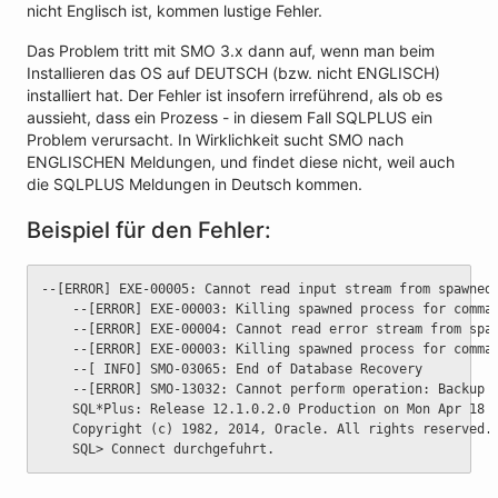
nicht Englisch ist, kommen lustige Fehler.
Das Problem tritt mit SMO 3.x dann auf, wenn man beim
Installieren das OS auf DEUTSCH (bzw. nicht ENGLISCH)
installiert hat. Der Fehler ist insofern irreführend, als ob es
aussieht, dass ein Prozess - in diesem Fall SQLPLUS ein
Problem verursacht. In Wirklichkeit sucht SMO nach
ENGLISCHEN Meldungen, und findet diese nicht, weil auch
die SQLPLUS Meldungen in Deutsch kommen.
Beispiel für den Fehler:
--[ERROR] EXE-00005: Cannot read input stream from spawned
	--[ERROR] EXE-00003: Killing spawned process for comma
	--[ERROR] EXE-00004: Cannot read error stream from spa
	--[ERROR] EXE-00003: Killing spawned process for comma
	--[ INFO] SMO-03065: End of Database Recovery
	--[ERROR] SMO-13032: Cannot perform operation: Backup 
	SQL*Plus: Release 12.1.0.2.0 Production on Mon Apr 18 
	Copyright (c) 1982, 2014, Oracle. All rights reserved.
	SQL> Connect durchgefuhrt.