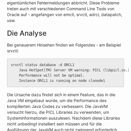
eigentümlichen Fehlermeldungen abbricht. Diese Probleme
treten auch mit verschiedenen Command Line Tools von
Oracle auf - angefangen von emctl, srvctl, adrci, datapatch,
usw.
Die Analyse
Bei genauerem Hinsehen finden wir Folgendes - am Beispiel
srvctl:
srvctl status database -d ORCL1
	Java HotSpot(TM) Server VM warning: PICL (libpicl.so.1
	Performance will not be optimal.
	Instance ORCL1 is running on node clunode1
Die Ursache dazu findet sich in einem Feature, das in die
Java VM eingebaut wurde, um die Performance des
kompilierten Java Codes zu verbessern. Die JavaVM
versucht hierzu, die PICL Libraries zu verwenden, um
Systeminformationen auszulesen. Nachdem diese Libraries
nicht unbedingt installiert sein müssen und für die
Ausführung der JavaVM auch nicht zwingend erforderlich