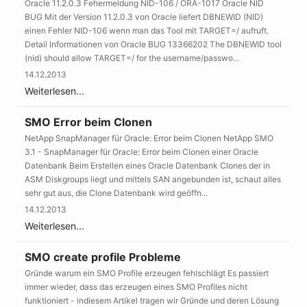
Oracle 11.2.0.3 Fehermeldung NID-106 / ORA-1017 Oracle NID
BUG Mit der Version 11.2.0.3 von Oracle liefert DBNEWID (NID)
einen Fehler NID-106 wenn man das Tool mit TARGET=/ aufruft.
Detail Informationen von Oracle BUG 13366202 The DBNEWID tool
(nid) should allow TARGET=/ for the username/passwo...
14.12.2013
Weiterlesen...
SMO Error beim Clonen
NetApp SnapManager für Oracle: Error beim Clonen NetApp SMO
3.1 - SnapManager für Oracle: Error beim Clonen einer Oracle
Datenbank Beim Erstellen eines Oracle Datenbank Clones der in
ASM Diskgroups liegt und mittels SAN angebunden ist, schaut alles
sehr gut aus, die Clone Datenbank wird geöffn...
14.12.2013
Weiterlesen...
SMO create profile Probleme
Gründe warum ein SMO Profile erzeugen fehlschlägt Es passiert
immer wieder, dass das erzeugen eines SMO Profiles nicht
funktioniert - indiesem Artikel tragen wir Gründe und deren Lösung