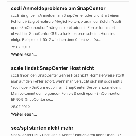
sccli Anmeldeprobleme am SnapCenter
sccli hängt beim Anmelden am SnapCenter oder bricht mit einem
Fehler ab Es gibt mehrere Möglichkeiten, warum der Befehl "sccli
open-SmConnection" hängen bleibt oder mit Fehler terminiert
obwohl im SnapCenter GUI zu funktionieren scheint. Hier sind
einige Beispiele dafür: Zwischen dem Client (zb: Da...
25.07.2019
Weiterlesen...
scale findet SnapCenter Host nicht
sccli findet den SnapCenter Server Host nicht Normalerweise stößt
man auf den Fehler sofort, wenn man versucht sich mit sccli mittls
"sccli open-SmConnection" am SnapCenter Server anzumelden.
Man bekommt den folgenden Fehler: $ sccli open-SmConnection
ERROR: SnapCenter se...
25.07.2019
Weiterlesen...
scc/spl starten nicht mehr
SnapCenter Linux und Oracle Agent funktionieren nach OpenJDK