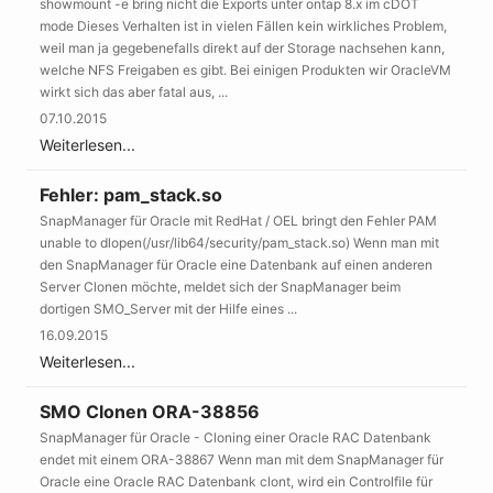
showmount -e bring nicht die Exports unter ontap 8.x im cDOT
mode Dieses Verhalten ist in vielen Fällen kein wirkliches Problem,
weil man ja gegebenefalls direkt auf der Storage nachsehen kann,
welche NFS Freigaben es gibt. Bei einigen Produkten wir OracleVM
wirkt sich das aber fatal aus, ...
07.10.2015
Weiterlesen...
Fehler: pam_stack.so
SnapManager für Oracle mit RedHat / OEL bringt den Fehler PAM
unable to dlopen(/usr/lib64/security/pam_stack.so) Wenn man mit
den SnapManager für Oracle eine Datenbank auf einen anderen
Server Clonen möchte, meldet sich der SnapManager beim
dortigen SMO_Server mit der Hilfe eines ...
16.09.2015
Weiterlesen...
SMO Clonen ORA-38856
SnapManager für Oracle - Cloning einer Oracle RAC Datenbank
endet mit einem ORA-38867 Wenn man mit dem SnapManager für
Oracle eine Oracle RAC Datenbank clont, wird ein Controlfile für