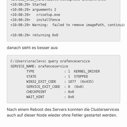
<10:08:29> Started
<10:08:29> arguements 2
<10:08:29>   crssetup.exe
<10:08:29>   installFence
<10:08:29> Warning:  failed to remove imagePath, continuin
<10:08:29> returning 0x0
danach sieht es besser aus:
C:\Users\oracle>sc query orafenceservice
SERVICE_NAME: orafenceservice
		TYPE               : 1  KERNEL_DRIVER
		STATE              : 1  STOPPED
		WIN32_EXIT_CODE    : 1077  (0x435)
		SERVICE_EXIT_CODE  : 0  (0x0)
		CHECKPOINT         : 0x0
		WAIT_HINT          : 0x0
Nach einem Reboot des Servers konnten die Clusterservices
auch auf dieser Node wieder ohne Fehler gestartet werden.