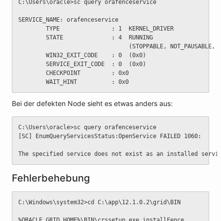
C:\Users\oracle>sc query orafenceservice
SERVICE_NAME: orafenceservice
		TYPE               : 1  KERNEL_DRIVER
		STATE              : 4  RUNNING
								(STOPPABLE, NOT_PAUSABL
		WIN32_EXIT_CODE    : 0  (0x0)
		SERVICE_EXIT_CODE  : 0  (0x0)
		CHECKPOINT         : 0x0
		WAIT_HINT          : 0x0
Bei der defekten Node sieht es etwas anders aus:
C:\Users\oracle>sc query orafenceservice
[SC] EnumQueryServicesStatus:OpenService FAILED 1060:
The specified service does not exist as an installed servi
Fehlerbehebung
C:\Windows\system32>cd C:\app\12.1.0.2\grid\BIN
%ORACLE_GRID_HOME%\BIN\crssetup.exe installFence