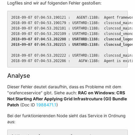
Logfiles sind wir auf folgenden Fehler gestoßen:
2018-09-07 07:04:53.190121 :   AGENT:1188:  Agent framewor
2018-09-07 07:04:53.190179 : USRTHRD:1188:  clsscssd_main:
2018-09-07 07:04:53.202101 : USRTHRD:1188:  clsncssd_main:
2018-09-07 07:04:53.202109 : USRTHRD:1188:  clsncssd_vmond
2018-09-07 07:04:53.202208 : USRTHRD:1188:  clsncssd_logos
2018-09-07 07:04:53.202215 : USRTHRD:1188:  clsncssd_logos
2018-09-07 07:04:53.202222 : USRTHRD:1188:  clsncssd_main:
2018-09-07 07:04:53.202286 :    AGFW:1188:  Agent is exiti
Analyse
Dieser Fehler deutet daraufhin, dass es Probleme mit dem
"orafenceservice" gibt. Siehe auch:
RAC on Windows: CRS
Not Starting After Applying Grid Infrastrcuture (GI) Bundle
Patch
(Doc ID
1988471.1
)
Bei der funktionierenden Node sieht das Service in Ordnung
aus: