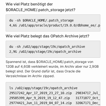
Wie viel Platz benötigt der
$ORACLE_HOME/.patch_storage jetzt?
du -sh $ORACLE_HOME/.patch_storage

4,6G /u01/app/oracle/product/19.0.0/dbhome_ee/.patc
Wie viel Platz belegt das OPatch Archive jetzt?
du -sh /u02/app/stage/19c/opatch_archive

2,9G /u02/app/stage/19c/opatch_archive
Spannend ist, dass $ORACLE_HOME/.patch_storage von
12GB auf 4,6GB verkleinert wurde, im Archiv aber nur 2,9GB
belegt sind. Der Grund dafür ist, dass Oracle die
Verzeichnisse im Archiv zipped.
ls /u02/app/stage/19c/opatch_archive

29517242_Apr_17_2019_23_27_10.zip  29834717_Jul_10_
29585399_Apr_9_2019_19_12_47.zip   31771877_Oct_7_2
29774421_Jun_11_2019_04_07_14.zip  32067171_Dec_2_2