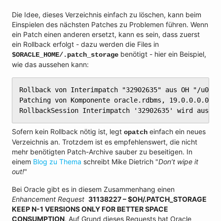
Die Idee, dieses Verzeichnis einfach zu löschen, kann beim
Einspielen des nächsten Patches zu Problemen führen. Wenn
ein Patch einen anderen ersetzt, kann es sein, dass zuerst
ein Rollback erfolgt - dazu werden die Files in
benötigt - hier ein Beispiel,
$ORACLE_HOME/.patch_storage
wie das aussehen kann:
Rollback von Interimpatch "32902635" aus OH "/u01/a
Patching von Komponente oracle.rdbms, 19.0.0.0.0...

RollbackSession Interimpatch '32902635' wird aus Be
Sofern kein Rollback nötig ist, legt
einfach ein neues
opatch
Verzeichnis an. Trotzdem ist es empfehlenswert, die nicht
mehr benötigten Patch-Archive sauber zu beseitigen. In
einem
Blog zu Thema
schreibt Mike Dietrich "
Don’t wipe it
out!
"
Bei Oracle gibt es in diesem Zusammenhang einen
Enhancement Request
31138227 – $OH/.PATCH_STORAGE
KEEP N-1 VERSIONS ONLY FOR BETTER SPACE
CONSUMPTION
. Auf Grund dieses Requests hat Oracle