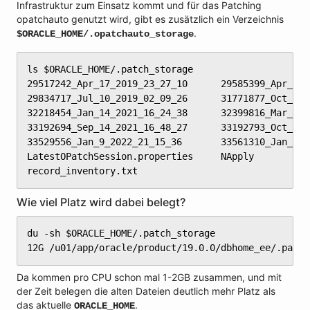
Infrastruktur zum Einsatz kommt und für das Patching
opatchauto genutzt wird, gibt es zusätzlich ein Verzeichnis
.
$ORACLE_HOME/.opatchauto_storage
ls $ORACLE_HOME/.patch_storage

29517242_Apr_17_2019_23_27_10      29585399_Apr_9_2
29834717_Jul_10_2019_02_09_26      31771877_Oct_7_2
32218454_Jan_14_2021_16_24_38      32399816_Mar_9_2
33192694_Sep_14_2021_16_48_27      33192793_Oct_15_
33529556_Jan_9_2022_21_15_36       33561310_Jan_5_2
LatestOPatchSession.properties     NApply          
record_inventory.txt
Wie viel Platz wird dabei belegt?
du -sh $ORACLE_HOME/.patch_storage

12G /u01/app/oracle/product/19.0.0/dbhome_ee/.patch
Da kommen pro CPU schon mal 1-2GB zusammen, und mit
der Zeit belegen die alten Dateien deutlich mehr Platz als
das aktuelle
.
ORACLE_HOME