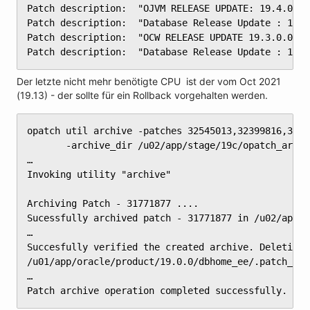
Patch description:  "OJVM RELEASE UPDATE: 19.4.0.0.
Patch description:  "Database Release Update : 19.4
Patch description:  "OCW RELEASE UPDATE 19.3.0.0.0 
Patch description:  "Database Release Update : 19.3
Der letzte nicht mehr benötigte CPU ist der vom Oct 2021
(19.13) - der sollte für ein Rollback vorgehalten werden.
opatch util archive -patches 32545013,32399816,3221
       -archive_dir /u02/app/stage/19c/opatch_archiv
…

Invoking utility "archive"

Archiving Patch - 31771877 ....

Sucessfully archived patch - 31771877 in /u02/app/s
…

Succesfully verified the created archive. Deleting 
/u01/app/oracle/product/19.0.0/dbhome_ee/.patch_sto
…

Patch archive operation completed successfully.