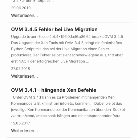
13.2 Für den Enterprise ...
29.06.2019
Weiterlesen...
OVM 3.4.5 Fehler bei Live Migration
Upgrade to xen-tools-4.4.4-196.0.1.el6.x86_64 breaks OVM 3.4.5
Das Upgrade der Xen Tools mit OVM 3.4.5 bringt ein fehlerhaftes
Python Script mit, das bei der Live Migration einen Fehler
produzieret. Der Fehler selbst sieht schwerwiegend aus, tritt aber
erst NACH der erfolgreichen Live Migration ...
27.07.2018
Weiterlesen...
OVM 3.4.1 - hängende Xen Befehle
Unter OVM 3.4.1 kann es zu Problemen mit hängenden Xen
Kommandos, z.B. xm list, xm info etc. kommen. Dabei bleibt das
jeweilige Xen Kommando bei der Kommunikation über den Socket
/var/run/xend/xmlrpc.sock hängen und ein entsprechender "stra...
15.05.2017
Weiterlesen...