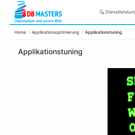
Skip
to
Dienstleistu
Main
Content
Home
Applikationsoptimierung
Applikationstuning
Applikationstuning