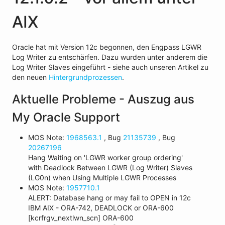
AIX
Oracle hat mit Version 12c begonnen, den Engpass LGWR
Log Writer zu entschärfen. Dazu wurden unter anderem die
Log Writer Slaves eingeführt - siehe auch unseren Artikel zu
den neuen
Hintergrundprozessen
.
Aktuelle Probleme - Auszug aus
My Oracle Support
MOS Note:
1968563.1
, Bug
21135739
, Bug
20267196
Hang Waiting on 'LGWR worker group ordering'
with Deadlock Between LGWR (Log Writer) Slaves
(LG0n) when Using Multiple LGWR Processes
MOS Note:
1957710.1
ALERT: Database hang or may fail to OPEN in 12c
IBM AIX - ORA-742, DEADLOCK or ORA-600
[kcrfrgv_nextlwn_scn] ORA-600