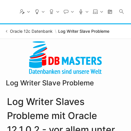
Skip
to
Main
Content
Oracle 12c Datenbank
Log Writer Slave Probleme
Log Writer Slave Probleme
Log Writer Slaves
Probleme mit Oracle
12.1.0.2 - vor allem unter