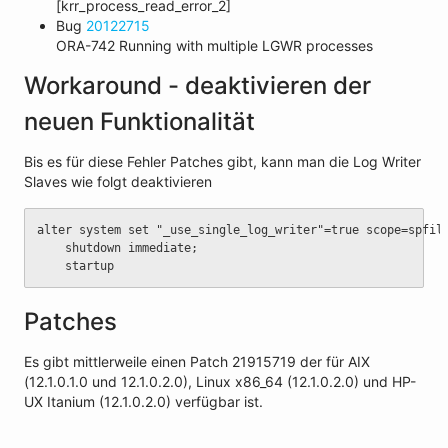
[krr_process_read_error_2]
Bug
20122715
ORA-742 Running with multiple LGWR processes
Workaround - deaktivieren der
neuen Funktionalität
Bis es für diese Fehler Patches gibt, kann man die Log Writer
Slaves wie folgt deaktivieren
alter system set "_use_single_log_writer"=true scope=spfil
	shutdown immediate;
	startup
Patches
Es gibt mittlerweile einen Patch 21915719 der für AIX
(12.1.0.1.0 und 12.1.0.2.0), Linux x86_64 (12.1.0.2.0) und HP-
UX Itanium (12.1.0.2.0) verfügbar ist.