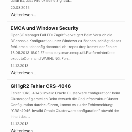
dafür ist, dass Firefox keine Signatu...
20.08.2015
Weiterlesen...
EMCA und Windows Security
OpenSCManager FAILED: Zugriff verweigert Beim Versuch die
DBconsole Konfiguration unter Windows zu löschen, schlägt dieses
fehl. emca -deconfig dbcontrol db -repos drop kommt der Fehler:
13.05.2013 15:02:57 oracle.sysman.emcp.util.PlatformInterface
executeCommand WARNUNG: Feh...
14.12.2013
Weiterlesen...
GI11gR2 Fehler CRS-4046
Fehler "CRS-4046: Invalid Oracle Clusterware configuration" beim
Clusterconfig erstellen Beim Versuch die Grid Infrastruktur Cluster
Configuration durchzuführen, kommt es zu der Fehlermeldung:
"CRS-4046: Invalid Oracle Clusterware configuration" obwohl der
Inhalt des ...
14.12.2013
Weiterlesen...