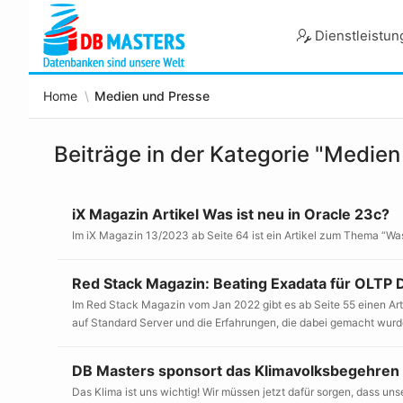
Skip
to
Dienstleistu
Main
Content
Home
Medien und Presse
Beiträge in der Kategorie "Medien
iX Magazin Artikel Was ist neu in Oracle 23c?
Im iX Magazin 13/2023 ab Seite 64 ist ein Artikel zum Thema “Was 
Red Stack Magazin: Beating Exadata für OLTP
Im Red Stack Magazin vom Jan 2022 gibt es ab Seite 55 einen Ar
auf Standard Server und die Erfahrungen, die dabei gemacht wurde
DB Masters sponsort das Klimavolksbegehren
Das Klima ist uns wichtig! Wir müssen jetzt dafür sorgen, dass u