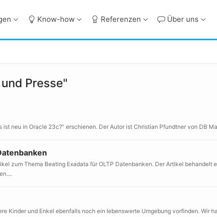
ngen
Know-how
Referenzen
Über uns
 und Presse"
ist neu in Oracle 23c?” erschienen. Der Autor ist Christian Pfundtner von DB Mas
 Datenbanken
tikel zum Thema Beating Exadata für OLTP Datenbanken. Der Artikel behandelt e
n....
nsere Kinder und Enkel ebenfalls noch ein lebenswerte Umgebung vorfinden. Wir h