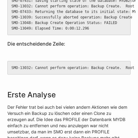
SMO-07431: Saving starting state of the database: MYDB2(OP
SMO-13032: Cannot perform operation: Backup Create.  Root 
SMO-07433: Returning the database to its initial state: MY
SMO-13039: Successfully aborted operation: Backup Create
SMO-13048: Backup Create Operation Status: FAILED
SMO-13049: Elapsed Time: 0:00:12.296 
Die entscheidende Zeile:
SMO-13032: Cannot perform operation: Backup Create.  Root 
Erste Analyse
Der Fehler trat bei auch bei vielen andern Aktionen wie dem
Versuch ein Backup zu löschen oder einen Clone zu
erzeugen auf. Die Idee das PROFILE der Datenbank MYDB
einfach zu entfernen und neu anzulegen war nicht
umsetzbar, da man im SMO erst dann ein PROFILE
beseitigen darf, wenn es dazu keine Backups mehr gibt.