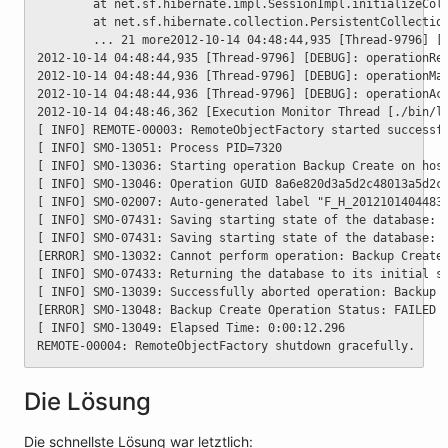
        at net.sf.hibernate.impl.SessionImpl.initializeCol
        at net.sf.hibernate.collection.PersistentCollectio
        ... 21 more2012-10-14 04:48:44,935 [Thread-9796] [
2012-10-14 04:48:44,935 [Thread-9796] [DEBUG]: operationRe
2012-10-14 04:48:44,936 [Thread-9796] [DEBUG]: operationMa
2012-10-14 04:48:44,936 [Thread-9796] [DEBUG]: operationAc
2012-10-14 04:48:46,362 [Execution Monitor Thread [./bin/l
[ INFO] REMOTE-00003: RemoteObjectFactory started successf
[ INFO] SMO-13051: Process PID=7320
[ INFO] SMO-13036: Starting operation Backup Create on hos
[ INFO] SMO-13046: Operation GUID 8a6e820d3a5d2c48013a5d2c
[ INFO] SMO-02007: Auto-generated label "F_H_2012101404483
[ INFO] SMO-07431: Saving starting state of the database: 
[ INFO] SMO-07431: Saving starting state of the database: 
[ERROR] SMO-13032: Cannot perform operation: Backup Create
[ INFO] SMO-07433: Returning the database to its initial s
[ INFO] SMO-13039: Successfully aborted operation: Backup 
[ERROR] SMO-13048: Backup Create Operation Status: FAILED
[ INFO] SMO-13049: Elapsed Time: 0:00:12.296
REMOTE-00004: RemoteObjectFactory shutdown gracefully.
Die Lösung
Die schnellste Lösung war letztlich: