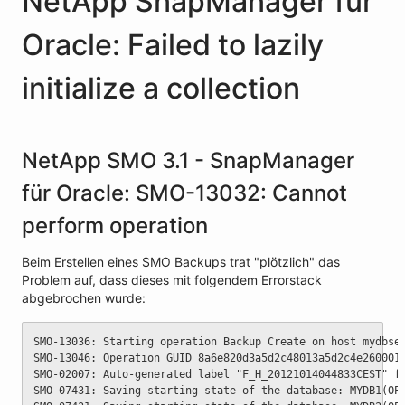
NetApp SnapManager für
Oracle: Failed to lazily
initialize a collection
NetApp SMO 3.1 - SnapManager
für Oracle: SMO-13032: Cannot
perform operation
Beim Erstellen eines SMO Backups trat "plötzlich" das
Problem auf, dass dieses mit folgendem Errorstack
abgebrochen wurde:
SMO-13036: Starting operation Backup Create on host mydbse
SMO-13046: Operation GUID 8a6e820d3a5d2c48013a5d2c4e260001
SMO-02007: Auto-generated label "F_H_20121014044833CEST" f
SMO-07431: Saving starting state of the database: MYDB1(OP