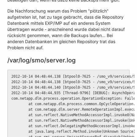
Die Nachforschung warum das Problem "plötzlich"
aufgetreten ist, hat zu tage gebracht, dass die Repository
Datenbank mittels EXP/IMP auf ein anderes System
übertragen wurde - anscheinend wurde dabei nicht darauf
rücksicht genommen, wann die Backups laufen... Bei
anderen Datenbanken im gleichen Repository trat das
Problem nicht auf.
/var/log/smo/server.log
2012-10-14 04:48:44,138 [btpool0-7625 - /smo_v9/services/S
2012-10-14 04:48:44,138 [btpool0-7625 - /smo_v9/services/S
2012-10-14 04:48:44,140 [btpool0-7625 - /smo_v9/services/S
2012-10-14 04:48:44,935 [Thread-9796] [DEBUG]: AsynchOpera
com.netapp.dlm.process.operation.OperationException: Faile
        at com.netapp.dlm.process.common.OpCycleOperation.
        at com.netapp.dlm.server.RemoteOperationImpl.execu
        at sun.reflect.NativeMethodAccessorImpl.invoke0(Na
        at sun.reflect.NativeMethodAccessorImpl.invoke(Unk
        at sun.reflect.DelegatingMethodAccessorImpl.invoke
        at java.lang.reflect.Method.invoke(Unknown Source)