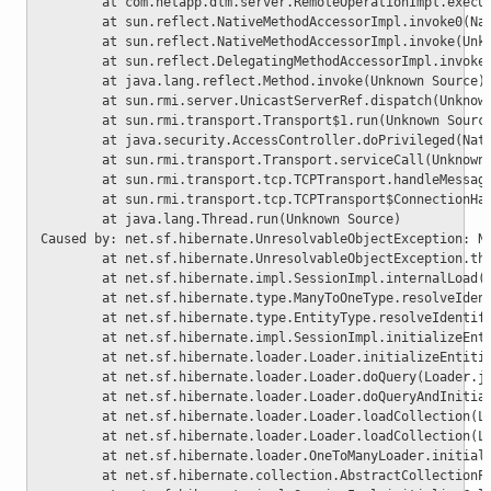
        at com.netapp.dlm.server.RemoteOperationImpl.execu
        at sun.reflect.NativeMethodAccessorImpl.invoke0(Na
        at sun.reflect.NativeMethodAccessorImpl.invoke(Unk
        at sun.reflect.DelegatingMethodAccessorImpl.invoke
        at java.lang.reflect.Method.invoke(Unknown Source)
        at sun.rmi.server.UnicastServerRef.dispatch(Unknow
        at sun.rmi.transport.Transport$1.run(Unknown Sourc
        at java.security.AccessController.doPrivileged(Nat
        at sun.rmi.transport.Transport.serviceCall(Unknown
        at sun.rmi.transport.tcp.TCPTransport.handleMessag
        at sun.rmi.transport.tcp.TCPTransport$ConnectionHa
        at java.lang.Thread.run(Unknown Source)
Caused by: net.sf.hibernate.UnresolvableObjectException: N
        at net.sf.hibernate.UnresolvableObjectException.th
        at net.sf.hibernate.impl.SessionImpl.internalLoad(
        at net.sf.hibernate.type.ManyToOneType.resolveIden
        at net.sf.hibernate.type.EntityType.resolveIdentif
        at net.sf.hibernate.impl.SessionImpl.initializeEnt
        at net.sf.hibernate.loader.Loader.initializeEntiti
        at net.sf.hibernate.loader.Loader.doQuery(Loader.j
        at net.sf.hibernate.loader.Loader.doQueryAndInitia
        at net.sf.hibernate.loader.Loader.loadCollection(L
        at net.sf.hibernate.loader.Loader.loadCollection(L
        at net.sf.hibernate.loader.OneToManyLoader.initial
        at net.sf.hibernate.collection.AbstractCollectionP