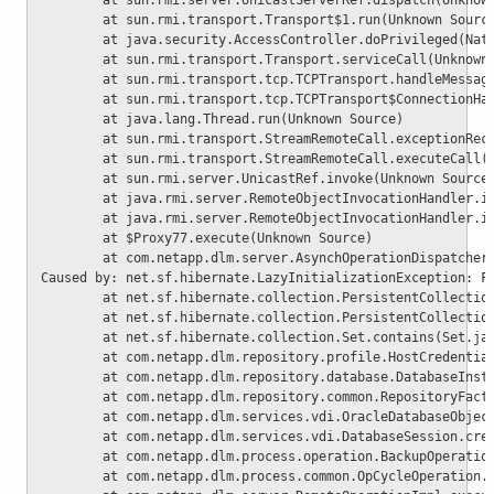
        at sun.rmi.server.UnicastServerRef.dispatch(Unknow
        at sun.rmi.transport.Transport$1.run(Unknown Sourc
        at java.security.AccessController.doPrivileged(Nat
        at sun.rmi.transport.Transport.serviceCall(Unknown
        at sun.rmi.transport.tcp.TCPTransport.handleMessag
        at sun.rmi.transport.tcp.TCPTransport$ConnectionHa
        at java.lang.Thread.run(Unknown Source)
        at sun.rmi.transport.StreamRemoteCall.exceptionRec
        at sun.rmi.transport.StreamRemoteCall.executeCall(
        at sun.rmi.server.UnicastRef.invoke(Unknown Source
        at java.rmi.server.RemoteObjectInvocationHandler.i
        at java.rmi.server.RemoteObjectInvocationHandler.i
        at $Proxy77.execute(Unknown Source)
        at com.netapp.dlm.server.AsynchOperationDispatcher
Caused by: net.sf.hibernate.LazyInitializationException: F
        at net.sf.hibernate.collection.PersistentCollectio
        at net.sf.hibernate.collection.PersistentCollectio
        at net.sf.hibernate.collection.Set.contains(Set.ja
        at com.netapp.dlm.repository.profile.HostCredentia
        at com.netapp.dlm.repository.database.DatabaseInst
        at com.netapp.dlm.repository.common.RepositoryFact
        at com.netapp.dlm.services.vdi.OracleDatabaseObjec
        at com.netapp.dlm.services.vdi.DatabaseSession.cre
        at com.netapp.dlm.process.operation.BackupOperatio
        at com.netapp.dlm.process.common.OpCycleOperation.