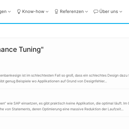
ngen
Know-how
Referenzen
Über uns
mance Tuning"
ankesign ist im schlechtesten Fall so groß, dass ein schlechtes Design dazu fü
bt genug Beispiele wo Applikationen auf Grund von Designfehler...
n“ wie SAP einsetzen, es gibt praktisch keine Applikation, die optimal läuft. Im
e von Statements, deren Optimierung eine massive Reduktion der Laufzeit...