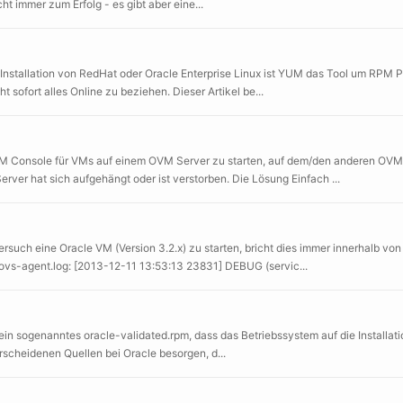
t immer zum Erfolg - es gibt aber eine...
Installation von RedHat oder Oracle Enterprise Linux ist YUM das Tool um RPM Pa
 sofort alles Online zu beziehen. Dieser Artikel be...
e VM Console für VMs auf einem OVM Server zu starten, auf dem/den anderen OVM 
er hat sich aufgehängt oder ist verstorben. Die Lösung Einfach ...
such eine Oracle VM (Version 3.2.x) zu starten, bricht dies immer innerhalb vo
vs-agent.log: [2013-12-11 13:53:13 23831] DEBUG (servic...
ein sogenanntes oracle-validated.rpm, dass das Betriebssystem auf die Installat
scheidenen Quellen bei Oracle besorgen, d...