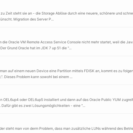
 Zeit steht sie an - die Storage Ablöse durch eine neuere, schönere und schnelle
nscht. Migration des Server P...
e Oracle VM Remote Access Service Console nicht mehr startet, weil die Java Ve
r Grund Oracle hat im JDK 7 up 51 die "...
t man auf einem neuen Device eine Partition mittels FDISK an, kommt es zu fol
nt.". Dieses Problem kann sowohl bei einem ...
 OEL6up4 oder OEL6up5 installiert und dann auf das Oracle Public YUM zugrei
afür gibt es zwei Lösungsmöglichkeiten - eine "...
der steht man von derm Problem, dass man zusätzliche LUNs während des Betri