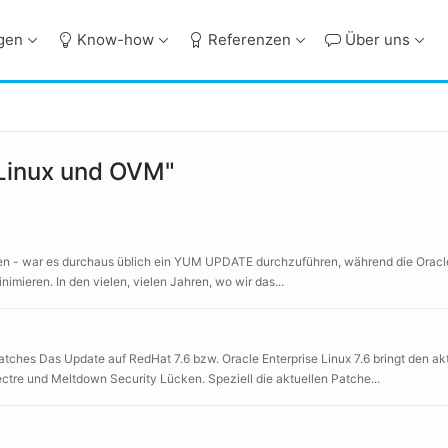
ngen
Know-how
Referenzen
Über uns
 Linux und OVM"
tionen - war es durchaus üblich ein YUM UPDATE durchzuführen, während die Ora
mieren. In den vielen, vielen Jahren, wo wir das...
ches Das Update auf RedHat 7.6 bzw. Oracle Enterprise Linux 7.6 bringt den ak
 und Meltdown Security Lücken. Speziell die aktuellen Patche...