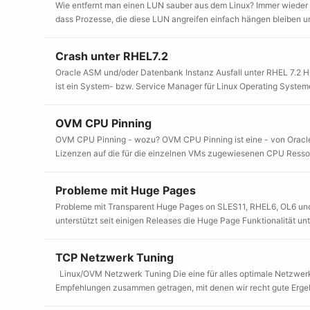
Wie entfernt man einen LUN sauber aus dem Linux? Immer wieder g
dass Prozesse, die diese LUN angreifen einfach hängen bleiben un
Crash unter RHEL7.2
Oracle ASM und/oder Datenbank Instanz Ausfall unter RHEL 7.2 Hi
ist ein System- bzw. Service Manager für Linux Operating Systeme
OVM CPU Pinning
OVM CPU Pinning - wozu? OVM CPU Pinning ist eine - von Oracle 
Lizenzen auf die für die einzelnen VMs zugewiesenen CPU Ressour
Probleme mit Huge Pages
Probleme mit Transparent Huge Pages on SLES11, RHEL6, OL6 und 
unterstützt seit einigen Releases die Huge Page Funktionalität 
TCP Netzwerk Tuning
Linux/OVM Netzwerk Tuning Die eine für alles optimale Netzwerktu
Empfehlungen zusammen getragen, mit denen wir recht gute Ergebni