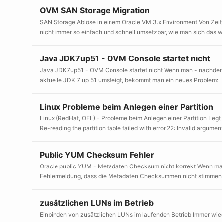
OVM SAN Storage Migration
SAN Storage Ablöse in einem Oracle VM 3.x Environment Von Zeit zu
nicht immer so einfach und schnell umsetzbar, wie man sich das wü
Java JDK7up51 - OVM Console startet nicht
Java JDK7up51 - OVM Console startet nicht Wenn man - nachdem di
aktuelle JDK 7 up 51 umsteigt, bekommt man ein neues Problem: De
Linux Probleme beim Anlegen einer Partition
Linux (RedHat, OEL) - Probleme beim Anlegen einer Partition Leg
Re-reading the partition table failed with error 22: Invalid argume
Public YUM Checksum Fehler
Oracle public YUM - Metadaten Checksum nicht korrekt Wenn man
Fehlermeldung, dass die Metadaten Checksummen nicht stimmen. D
zusätzlichen LUNs im Betrieb
Einbinden von zusätzlichen LUNs im laufenden Betrieb Immer wie