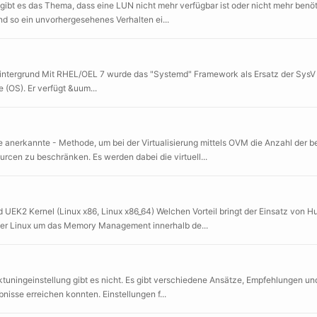
ibt es das Thema, dass eine LUN nicht mehr verfügbar ist oder nicht mehr benöt
d so ein unvorhergesehenes Verhalten ei...
ntergrund Mit RHEL/OEL 7 wurde das "Systemd" Framework als Ersatz der SysV In
 (OS). Er verfügt &uum...
anerkannte - Methode, um bei der Virtualisierung mittels OVM die Anzahl der b
cen zu beschränken. Es werden dabei die virtuell...
UEK2 Kernel (Linux x86, Linux x86_64) Welchen Vorteil bringt der Einsatz von 
unter Linux um das Memory Management innerhalb de...
ningeinstellung gibt es nicht. Es gibt verschiedene Ansätze, Empfehlungen und 
sse erreichen konnten. Einstellungen f...