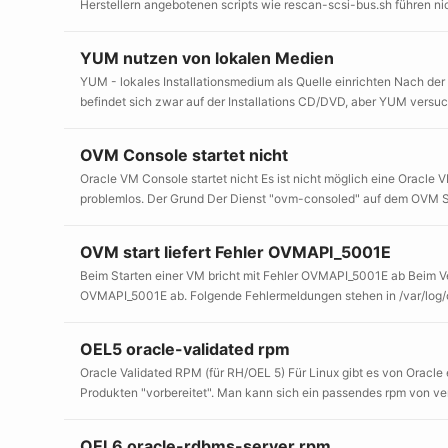
Herstellern angebotenen scripts wie rescan-scsi-bus.sh führen nich
YUM nutzen von lokalen Medien
YUM - lokales Installationsmedium als Quelle einrichten Nach der 
befindet sich zwar auf der Installations CD/DVD, aber YUM versucht
OVM Console startet nicht
Oracle VM Console startet nicht Es ist nicht möglich eine Oracl
problemlos. Der Grund Der Dienst "ovm-consoled" auf dem OVM Serv
OVM start liefert Fehler OVMAPI_5001E
Beim Starten einer VM bricht mit Fehler OVMAPI_5001E ab Beim Ver
OVMAPI_5001E ab. Folgende Fehlermeldungen stehen in /var/log/o
OEL5 oracle-validated rpm
Oracle Validated RPM (für RH/OEL 5) Für Linux gibt es von Oracle 
Produkten "vorbereitet". Man kann sich ein passendes rpm von ver
OEL6 oracle-rdbms-server rpm