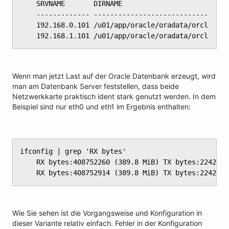
	SRVNAME       DIRNAME

	------------- ----------------------------

	192.168.0.101 /u01/app/oracle/oradata/orcl

	192.168.1.101 /u01/app/oracle/oradata/orcl
Wenn man jetzt Last auf der Oracle Datenbank erzeugt, wird
man am Datenbank Server feststellen, dass beide
Netzwerkkarte praktisch ident stark genutzt werden. In dem
Beispiel sind nur eth0 und eth1 im Ergebnis enthalten:
ifconfig | grep 'RX bytes'

	RX bytes:408752260 (389.8 MiB) TX bytes:224249764 (213.8 MiB)

	RX bytes:408752914 (389.8 MiB) TX bytes:224267
Wie Sie sehen ist die Vorgangsweise und Konfiguration in
dieser Variante relativ einfach. Fehler in der Konfiguration