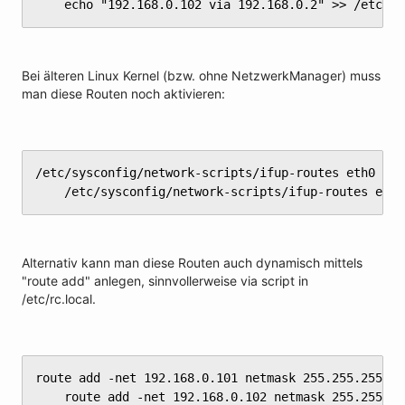
	echo "192.168.0.102 via 192.168.0.2" >> /etc/s
Bei älteren Linux Kernel (bzw. ohne NetzwerkManager) muss
man diese Routen noch aktivieren:
/etc/sysconfig/network-scripts/ifup-routes eth0

	/etc/sysconfig/network-scripts/ifup-routes eth1
Alternativ kann man diese Routen auch dynamisch mittels
"route add" anlegen, sinnvollerweise via script in
/etc/rc.local.
route add -net 192.168.0.101 netmask 255.255.255.25
	route add -net 192.168.0.102 netmask 255.255.2