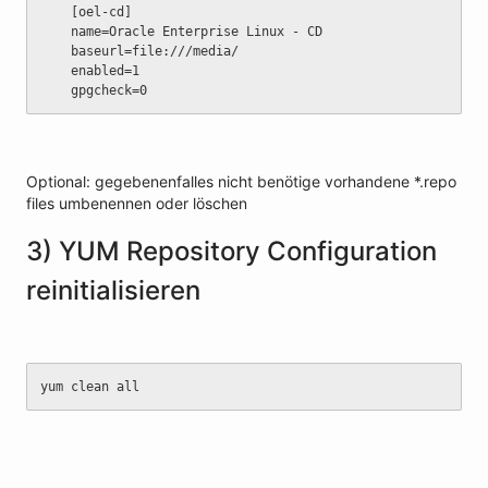
	[oel-cd]
	name=Oracle Enterprise Linux - CD
	baseurl=file:///media/
	enabled=1
	gpgcheck=0
Optional: gegebenenfalles nicht benötige vorhandene *.repo
files umbenennen oder löschen
3) YUM Repository Configuration
reinitialisieren
yum clean all