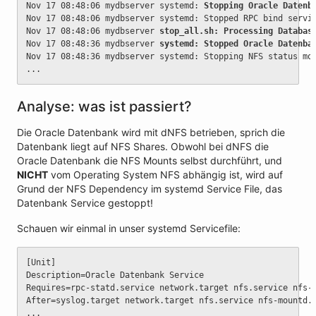
Nov 17 08:48:06 mydbserver systemd: 
Stopping Oracle Datenb
Nov 17 08:48:06 mydbserver systemd: Stopped RPC bind servi
Nov 17 08:48:06 mydbserver 
stop_all.sh: Processing Databas
Nov 17 08:48:36 mydbserver 
systemd: Stopped Oracle Datenba
Nov 17 08:48:36 mydbserver systemd: Stopping NFS status mo
...
Analyse: was ist passiert?
Die Oracle Datenbank wird mit dNFS betrieben, sprich die
Datenbank liegt auf NFS Shares. Obwohl bei dNFS die
Oracle Datenbank die NFS Mounts selbst durchführt, und
NICHT
vom Operating System NFS abhängig ist, wird auf
Grund der NFS Dependency im systemd Service File, das
Datenbank Service gestoppt!
Schauen wir einmal in unser systemd Servicefile:
[Unit]
Description=Oracle Datenbank Service
Requires=rpc-statd.service network.target nfs.service nfs-
After=syslog.target network.target nfs.service nfs-mountd.
...