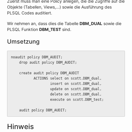
Zuerst muss man eine Policy anlegen, die die Zugriffe auf die
Objekte (Tabellen, Views,...) sowie die Ausführung des
PLSQL Codes auditiert.
Wir nehmen an, dass dies die Tabelle
DBM_DUAL
sowie die
PLSQL Funktion
DBM_TEST
sind.
Umsetzung
noaudit policy DBM_AUDIT;
	drop audit policy DBM_AUDIT;
	create audit policy DBM_AUDIT
	       ACTIONS select on scott.DBM_dual,
	               insert on scott.DBM_dual,
	               update on scott.DBM_dual,
	               delete on scott.DBM_dual,
	               execute on scott.DBM_test;
	audit policy DBM_AUDIT;
Hinweis