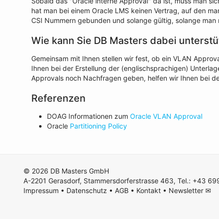
Sobald das "Oracle interne Approval" da ist, muss man sich
hat man bei einem Oracle LMS keinen Vertrag, auf den man
CSI Nummern gebunden und solange gültig, solange man n
Wie kann Sie DB Masters dabei unterst
Gemeinsam mit Ihnen stellen wir fest, ob ein VLAN Approval
Ihnen bei der Erstellung der (englischsprachigen) Unterla
Approvals noch Nachfragen geben, helfen wir Ihnen bei d
Referenzen
DOAG Informationen zum
Oracle VLAN Approval
Oracle
Partitioning Policy
© 2026 DB Masters GmbH
A-2201 Gerasdorf, Stammersdorferstrasse 463, Tel.: +43 6
Impressum
•
Datenschutz
•
AGB
•
Kontakt
•
Newsletter ✉