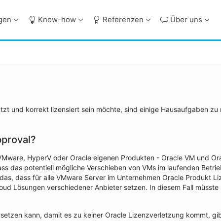
ngen
Know-how
Referenzen
Über uns
zt und korrekt lizensiert sein möchte, sind einige Hausaufgaben zu m
pproval?
VMware, HyperV oder Oracle eigenen Produkten - Oracle VM und Orac
 dass das potentiell mögliche Verschieben von VMs im laufenden Betrie
t das, dass für alle VMware Server im Unternehmen Oracle Produkt 
loud Lösungen verschiedener Anbieter setzen. In diesem Fall müsste
etzen kann, damit es zu keiner Oracle Lizenzverletzung kommt, gibt