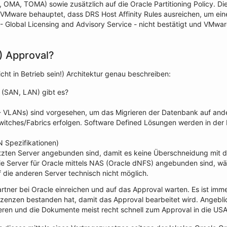
OMA, TOMA) sowie zusätzlich auf die Oracle Partitioning Policy. Di
 VMware behauptet, dass DRS Host Affinity Rules ausreichen, um ei
Global Licensing and Advisory Service - nicht bestätigt und VMware 
) Approval?
t in Betrieb sein!) Architektur genau beschreiben:
 (SAN, LAN) gibt es?
VLANs) sind vorgesehen, um das Migrieren der Datenbank auf ande
tches/Fabrics erfolgen. Software Defined Lösungen werden in der R
N Spezifikationen)
utzten Server angebunden sind, damit es keine Überschneidung mit de
 die Server für Oracle mittels NAS (Oracle dNFS) angebunden sind, 
f die anderen Server technisch nicht möglich.
ner bei Oracle einreichen und auf das Approval warten. Es ist im
izenzen bestanden hat, damit das Approval bearbeitet wird. Angeblic
eren und die Dokumente meist recht schnell zum Approval in die USA 