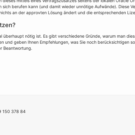
 dieses mittels eines Vertragszusatzes seitens der lokalen Oracle Org
 sich berufen kann (und damit wieder unnötige Aufwände). Diese Ver
ichts an der approvten Lösung ändert und die entsprechenden Lize
ützen?
 überhaupt nötig ist. Es gibt verschiedene Gründe, warum man dieses
gen und geben Ihnen Empfehlungen, was Sie noch berücksichtigen sol
er Beantwortung.
99 150 378 84