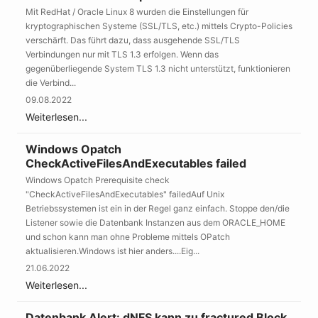
Mit RedHat / Oracle Linux 8 wurden die Einstellungen für
kryptographischen Systeme (SSL/TLS, etc.) mittels Crypto-Policies
verschärft. Das führt dazu, dass ausgehende SSL/TLS
Verbindungen nur mit TLS 1.3 erfolgen. Wenn das
gegenüberliegende System TLS 1.3 nicht unterstützt, funktionieren
die Verbind...
09.08.2022
Weiterlesen...
Windows Opatch
CheckActiveFilesAndExecutables failed
Windows Opatch Prerequisite check
"CheckActiveFilesAndExecutables" failedAuf Unix
Betriebssystemen ist ein in der Regel ganz einfach. Stoppe den/die
Listener sowie die Datenbank Instanzen aus dem ORACLE_HOME
und schon kann man ohne Probleme mittels OPatch
aktualisieren.Windows ist hier anders....Eig...
21.06.2022
Weiterlesen...
Datenbank Alert: dNFS kann zu fractured Block