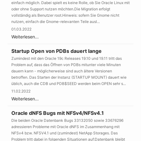
einfach möglich. Dabei spielt es keine Rolle, ob Sie Oracle Linux mit
oder ohne Support nutzen möchten.Die Migration erfolgt
vollständig als Benutzer root.Hinweis: sofern Sie Gnome nicht
nutzen, einfach die Gnome-relevanten Teile ausl...
01.03.2022
Weiterlesen...
Startup Open von PDBs dauert lange
Zumindest mit den Oracle 19c Releases 19.10 und 19.11 tritt das
Problem auf, dass das Öffnen von PDBs mitunter viele Minuten
dauern kann - möglicherweise sind auch ältere Versionen
betroffen. Das Starten der Instanz (STARTUP MOUNT) dauert wie
üblich, auch die CDB und PDB$SEED werden beim OPEN sehr s...
11.02.2022
Weiterlesen...
Oracle dNFS Bugs mit NFSv4/NFSv4.1
Die beiden Oracle Datenbank Bugs 33132050 sowie 33676296
adressieren Probleme mit Oracle dNFS im Zusammenhang mit
NFSv4 bzw. NFSV4.1 und (zumindest) NetApp Storages. Das
Problem tritt dabei in folgenden Situationen auf:Datenbank bleibt