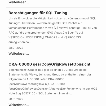
Weiterlesen...
Berechtigungen für SQL Tuning
Um als Entwickler die Möglichkeit nutzen zu können, sinnvoll SQL
Tuning zu betreiben, werden einige SELECT Rechte auf
verschiedene Performance Views (V$ Views) benötigt - im Fall von
RAC auf die entsprechenden GV$ Views.Die Zugriffe auf
V$SESSION, V$SESSION_LONGOPS und V$PROCESS
ermöglichen da...
28.01.2022
Weiterlesen...
ORA-00600 qesrCopyOrigRowsetOpns:cnt
Beginnend mit Oracle 18.4 gibt es einen BUG das Oracle bei
Statements die Views, Joins und Group by enthalten, einen der
folgenden ORA-00600 liefert:ORA-00600
[qesrAddRowFromOrig:row_ix]ORA-00600
[qesrCopyOrigRowsetOpns:cnt]AnalyseDer Fehler wird im der MOS
Note Bug 30577100 - SQL Statement Involvin...
28.01.2022
Weiterlesen...