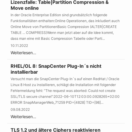
Lizenzfalle: Table|Partition Compression &
Move online
In der Oracle Enterprise Edition sind grundsätzlich folgende
Funktionalitäten enthalten:Online Operationen, das inkludiert auch
Online Move von PartitionenBasic Compression (ALTER|CREATE
TABLE ... COMPRESS)Wenn man jetzt aber auf die Idee kommt,
dass man eine mit Basic Compression Tabelle oder Parti...
10.11.2022
Weiterlesen...
RHEL/OL 8: SnapCenter Plug-In´s nicht
installierbar
Versucht man die SnapCenter Plug-In´s auf einen RedHat / Oracle
Linux 8 Host zu installieren, schlägt die Installation mit folgender
Fehlermeldung fehl: “The request was aborted: Could not create
SSL/TLS secure channel”:2022-06-10T12:03:00.0928265+02:00
ERROR SnapManagerWeb_71259 PID=[4828] TID=[98]...
09.08.2022
Weiterlesen...
TLS 1.2 und ältere Ciphers reaktivieren