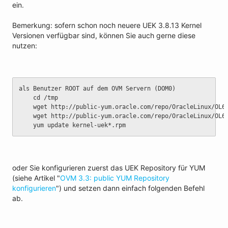
ein.
Bemerkung: sofern schon noch neuere UEK 3.8.13 Kernel
Versionen verfügbar sind, können Sie auch gerne diese
nutzen:
als Benutzer ROOT auf dem OVM Servern (DOM0)
	cd /tmp
	wget http://public-yum.oracle.com/repo/OracleLinux/OL6
	wget http://public-yum.oracle.com/repo/OracleLinux/OL6
	yum update kernel-uek*.rpm
oder Sie konfigurieren zuerst das UEK Repository für YUM
(siehe Artikel "
OVM 3.3: public YUM Repository
konfigurieren
") und setzen dann einfach folgenden Befehl
ab.