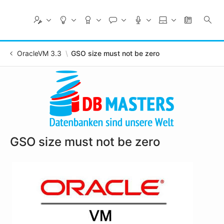
Skip
to
Main
Content
OracleVM 3.3
GSO size must not be zero
GSO size must not be zero