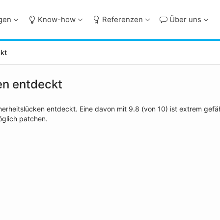
ngen
Know-how
Referenzen
Über uns
kt
en entdeckt
rheitslücken entdeckt. Eine davon mit 9.8 (von 10) ist extrem gefä
öglich patchen.