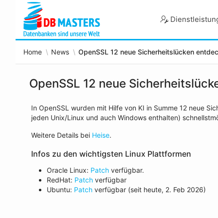
Skip
to
Dienstleistu
Main
Content
Home
News
OpenSSL 12 neue Sicherheitslücken entdec
OpenSSL 12 neue Sicherheitslück
In OpenSSL wurden mit Hilfe von KI in Summe 12 neue Siche
jeden Unix/Linux und auch Windows enthalten) schnellstm
Weitere Details bei
Heise
.
Infos zu den wichtigsten Linux Plattformen
Oracle Linux:
Patch
verfügbar.
RedHat:
Patch
verfügbar
Ubuntu:
Patch
verfügbar (seit heute, 2. Feb 2026)